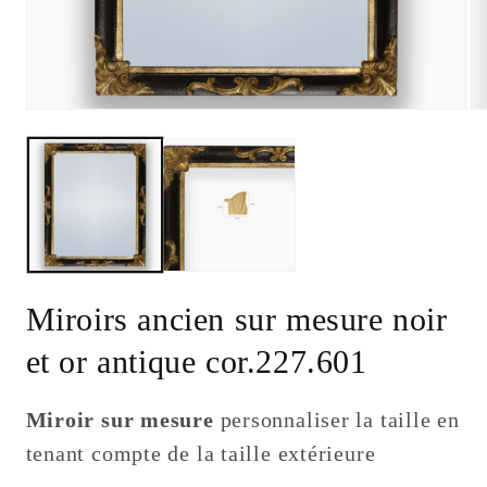
Open
Op
media
me
1
2
in
in
modal
mo
Miroirs ancien sur mesure noir
et or antique cor.227.601
Miroir sur mesure
personnaliser la taille en
tenant compte de la taille extérieure