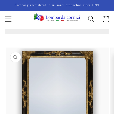
Skip to
Company specialized in artisanal production since 1999
content
Cart
Skip to
product
information